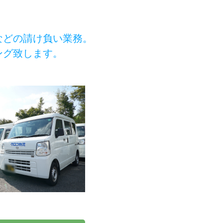
などの請け負い業務。
ング致します。