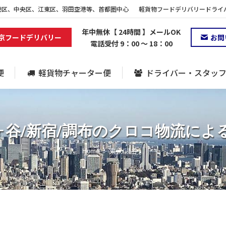
港区、中央区、江東区、羽田空港等、首都圏中心
軽貨物フードデリバリードライバ
便
軽貨物チャーター便
ドライバー・スタッ
年中無休【 24時間 】メールOK
京フードデリバリー
お問
電話受付 9：00 ～ 18：00
便
軽貨物チャーター便
ドライバー・スタッ
幡ヶ谷/新宿/調布のクロコ物流によ
You are here:
Home
東京/渋谷…