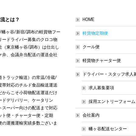
物流とは？
HOME
/幡ヶ谷/新宿/調布の軽貨物フー
軽貨物定期便
リードライバー募集のクロコ物
クール便
社（東京幡ヶ谷/調布）は仕出し
ケ弁、会議弁当配送の運送会社
軽貨物チャーター便
ドライバー・スタッフ求人
軽トラック輸送）の常温/冷蔵/
温度帯対応のチルド食品輸送運送
求人募集要項
だからこそ小荷物配送運送だけ
ードデリバリー、ケータリン
採用エントリーフォーム
トスーパー向けの配送まで対応
会社案内
ット便・チャーター便・定期
便の運搬運輸実績多数ございま
幡ヶ谷配送センター