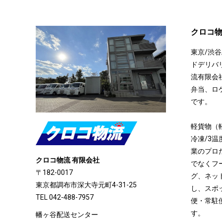
クロコ
東京/渋谷
ドデリバ
流有限会
弁当、ロ
です。
軽貨物（
冷凍/3
業のプロ
クロコ物流 有限会社
でなくフ
〒182-0017
グ、ネッ
東京都調布市深大寺元町4-31-25
し、スポ
TEL 042-488-7957
便・常駐
す。
幡ヶ谷配送センター